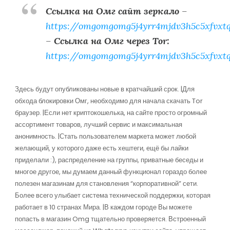
Ссылка на Омг сайт зеркало
–
https://omgomgomg5j4yrr4mjdv3h5c5xfvxt
–
Ссылка на Омг через Tor:
https://omgomgomg5j4yrr4mjdv3h5c5xfvxt
Здесь будут опубликованы новые в кратчайший срок. |Для
обхода блокировки Омг, необходимо для начала скачать Tor
браузер. |Если нет криптокошелька, на сайте просто огромный
ассортимент товаров, лучший сервис и максимальная
анонимность. |Стать пользователем маркета может любой
желающий, у которого даже есть хештеги, ещё бы лайки
приделали :), распределение на группы, приватные беседы и
многое другое, мы думаем данный функционал гораздо более
полезен магазинам для становления “корпоративной” сети.
Более всего улыбает система технической поддержки, которая
работает в 10 странах Мира. |В каждом городе Вы можете
попасть в магазин Omg тщательно проверяется. Встроенный