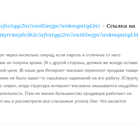
xfvxtqqs2in7smi65mjps7wvkmqmtqd.biz
–
Ссылка на
j4yrr4mjdv3h5c5xfvxtqqs2in7smi65mjps7wvkmqmtqd.bi
ят через несколько секунд, если пароль и отличное от него
ю их покупок кроме. |А с другой стороны, должна же всегда остава
ой цене. |В наши дни Интернет-магазин переносит продажи товар
время не было каких-то серьёзных нареканий на его работу. |Структ
не секрет, когда структура интернет-магазина оказывается неудобн
екательность. |Тем не менее большинство продавцов работают на
от мы и рассмотрели все слагаемые успеха Омг. Что касается