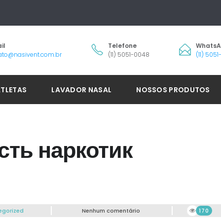
il
Telefone
Whats
ato@nasivent.com.br
(11) 5051-0048
(11) 505
ATLETAS
LAVADOR NASAL
NOSSOS PRODUTOS
сть наркотик
egorized
Nenhum comentário
170