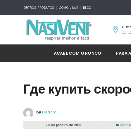
OUTROS PRODUTOS
COMO USAR
BLOG
E-ma
cont
ACABE COM O RONCO
PARA 
Где купить скоро
by
Fortram
24 de janeiro de 2019
in
Uncat