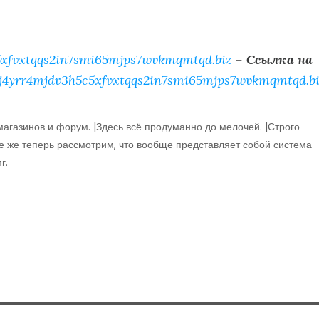
xfvxtqqs2in7smi65mjps7wvkmqmtqd.biz
–
Ссылка на
j4yrr4mjdv3h5c5xfvxtqqs2in7smi65mjps7wvkmqmtqd.bi
магазинов и форум. |Здесь всё продуманно до мелочей. |Строго
е же теперь рассмотрим, что вообще представляет собой система
г.