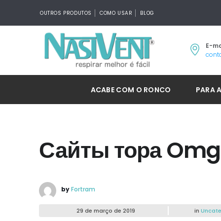
OUTROS PRODUTOS
COMO USAR
BLOG
E-ma
cont
ACABE COM O RONCO
PARA 
Сайты тора Omg
by
Fortram
29 de março de 2019
in
Uncate