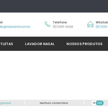
il
Telefone
Whats
ato@nasivent.com.br
(11) 5051-0048
(11) 505
ATLETAS
LAVADOR NASAL
NOSSOS PRODUTOS
gorized
Nenhum comentário
195