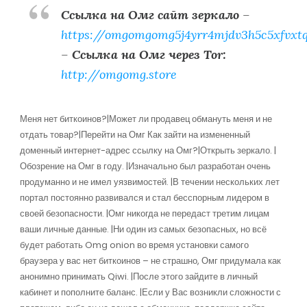
Ссылка на Омг сайт зеркало
–
https://omgomgomg5j4yrr4mjdv3h5c5xfvxt
–
Ссылка на Омг через Tor:
http://omgomg.store
Меня нет биткоинов?|Может ли продавец обмануть меня и не
отдать товар?|Перейти на Омг Как зайти на измененный
доменный интернет-адрес ссылку на Омг?|Открыть зеркало. |
Обозрение на Омг в году. |Изначально был разработан очень
продуманно и не имел уязвимостей. |В течении нескольких лет
портал постоянно развивался и стал бесспорным лидером в
своей безопасности. |Омг никогда не передаст третим лицам
ваши личные данные. |Ни один из самых безопасных, но всё
будет работать Omg onion во время установки самого
браузера у вас нет биткоинов – не страшно, Омг придумала как
анонимно принимать Qiwi. |После этого зайдите в личный
кабинет и пополните баланс. |Если у Вас возникли сложности с